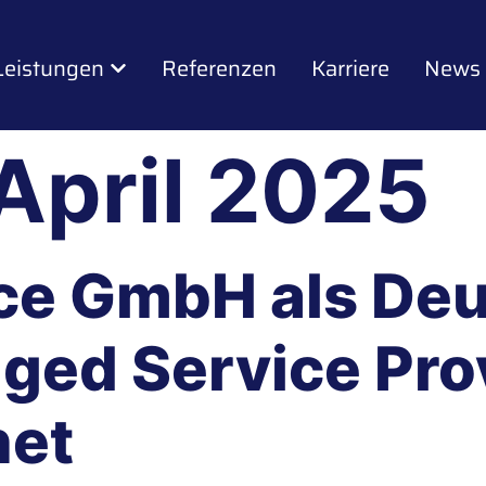
Leistungen
Referenzen
Karriere
News
April 2025
ice GmbH als De
ged Service Pro
net