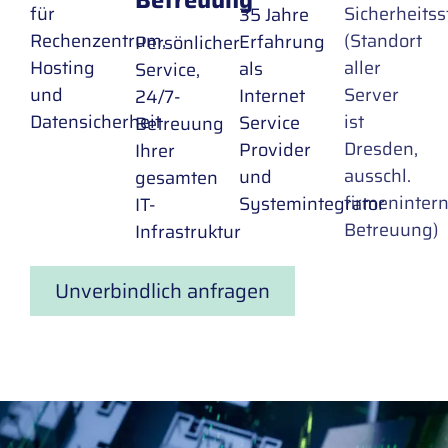
für
Sicherheits
35 Jahre
Rechenzentrum,
(Standort
Erfahrung
Persönlicher
Hosting
aller
als
Service,
und
Server
Internet
24/7-
Datensicherheit
ist
Service
Betreuung
Dresden,
Provider
Ihrer
ausschl.
und
gesamten
firmeninter
Systemintegrator
IT-
Betreuung)
Infrastruktur
Unverbindlich anfragen