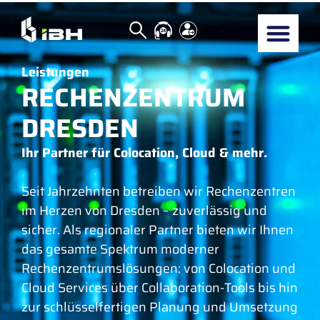
Leistungen
RECHENZENTRUM
DRESDEN
Ihr Partner für Colocation, Cloud & mehr.
Seit Jahrzehnten betreiben wir Rechenzentren
im Herzen von Dresden – zuverlässig und
sicher. Als regionaler Partner bieten wir Ihnen
das gesamte Spektrum moderner
Rechenzentrumslösungen: von Colocation und
Cloud Services über Collaboration-Tools bis hin
zur schlüsselfertigen Planung und Umsetzung