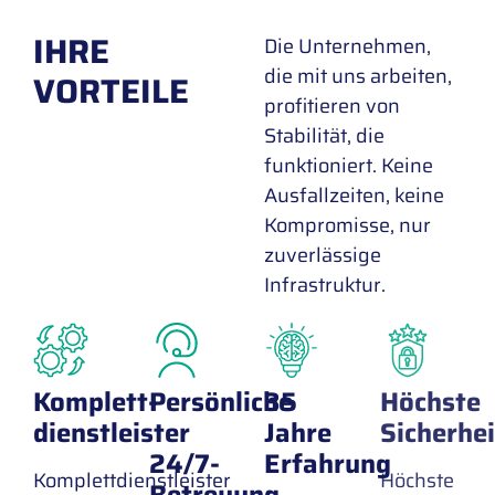
IHRE
Die Unternehmen,
die mit uns arbeiten,
VORTEILE
profitieren von
Stabilität, die
funktioniert. Keine
Ausfallzeiten, keine
Kompromisse, nur
zuverlässige
Infrastruktur.
Komplett-
Persönliche
35
Höchste
dienstleister
Jahre
Sicherhei
24/7-
Erfahrung
Komplettdienstleister
Höchste
Betreuung