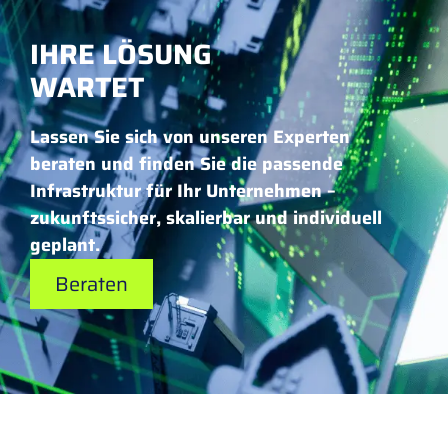
IHRE LÖSUNG
WARTET
Lassen Sie sich von unseren Experten
beraten und finden Sie die passende
Infrastruktur für Ihr Unternehmen –
zukunftssicher, skalierbar und individuell
geplant.
Beraten