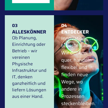
03
04
ALLESKÖNNER
ENTDECKER
Ob Planung,
Innovation
Einrichtung oder
braucht Raum.
Betrieb – wir
Wir denken
vereinen
quer, handeln
Physische
flexibel und
Infrastruktur und
finden neue
IT, denken
Wege, wo
ganzheitlich und
andere in
liefern Lösungen
Prozessen
aus einer Hand.
steckenbleiben.