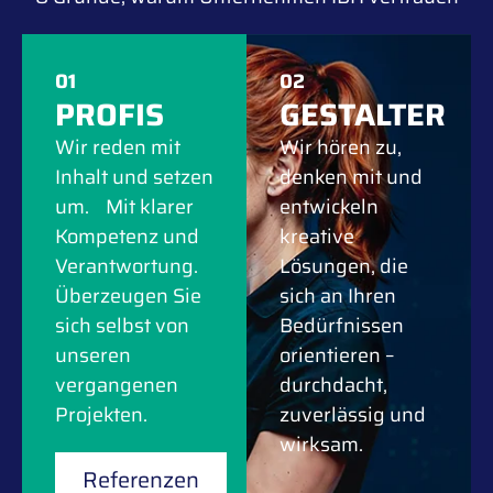
01
02
PROFIS
GESTALTER
Wir reden mit
Wir hören zu,
Inhalt und setzen
denken mit und
um. Mit klarer
entwickeln
Kompetenz und
kreative
Verantwortung.
Lösungen, die
Überzeugen Sie
sich an Ihren
sich selbst von
Bedürfnissen
unseren
orientieren –
vergangenen
durchdacht,
Projekten.
zuverlässig und
wirksam.
Referenzen