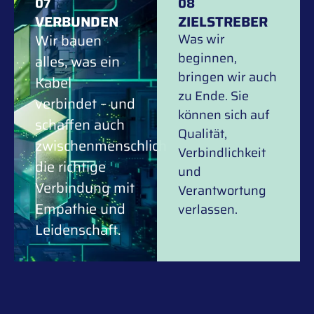
07
08
VERBUNDEN
ZIELSTREBER
Wir bauen
Was wir
beginnen,
alles, was ein
bringen wir auch
Kabel
zu Ende. Sie
verbindet – und
können sich auf
schaffen auch
Qualität,
zwischenmenschlich
Verbindlichkeit
die richtige
und
Verbindung mit
Verantwortung
Empathie und
verlassen.
Leidenschaft.