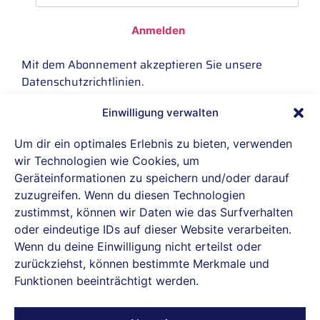
Anmelden
Mit dem Abonnement akzeptieren Sie unsere
Datenschutzrichtlinien
.
Einwilligung verwalten
IBH connect GmbH ist offizieller Reseller-
Um dir ein optimales Erlebnis zu bieten, verwenden
Partner von Proxmox Server Solutions.
wir Technologien wie Cookies, um
Geräteinformationen zu speichern und/oder darauf
zuzugreifen. Wenn du diesen Technologien
Datenschutz
zustimmst, können wir Daten wie das Surfverhalten
oder eindeutige IDs auf dieser Website verarbeiten.
Cookie-Richtlinie (EU)
Wenn du deine Einwilligung nicht erteilst oder
zurückziehst, können bestimmte Merkmale und
Allgemeine Geschäftsbedingungen
Funktionen beeinträchtigt werden.
Impressum