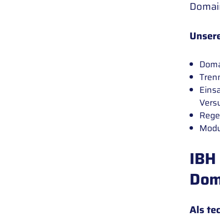
Domain
Unser
Domai
Tren
Eins
Vers
Rege
Modul
IBH 
Dom
Als te