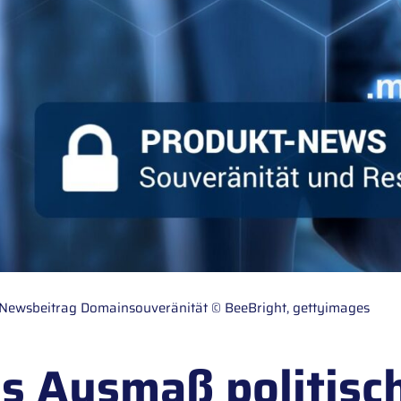
d Newsbeitrag Domainsouveränität © BeeBright, gettyimages
s Ausmaß politisc