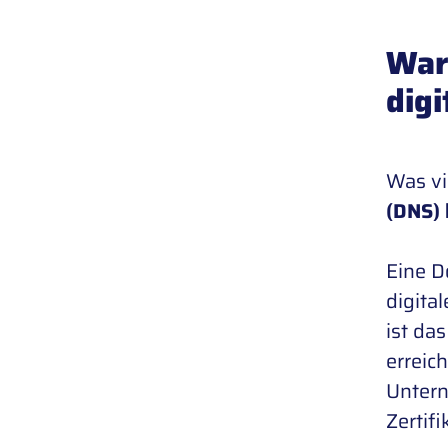
War
digi
Was vi
(DNS) 
Eine D
digita
ist da
erreic
Untern
Zertifi