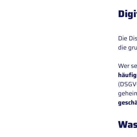
Digi
Die Di
die gr
Wer se
häufi
(DSGVO
geheim
geschä
Was