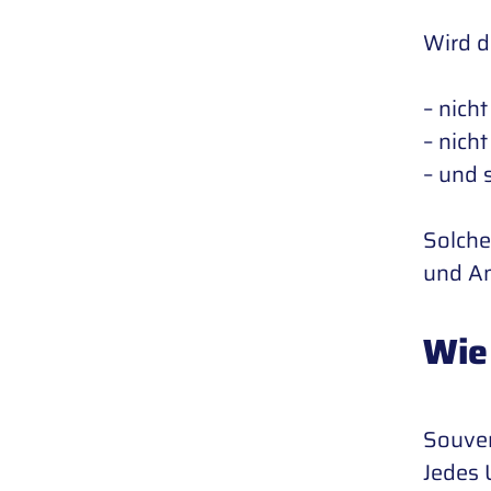
Wird d
– nich
– nich
– und 
Solche
und An
Wie 
Souver
Jedes 