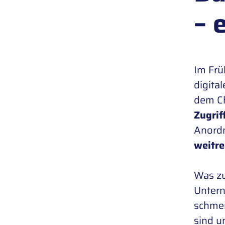
– 
Im Frü
digita
dem Ch
Zugrif
Anordn
weitre
Was zu
Untern
schmer
sind u