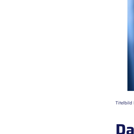
Titelbil
Da