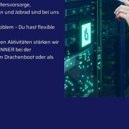
tersvorsorge,
n und Jobrad sind bei uns
blem – Du hast flexible
n Aktivitäten stärken wir
UNNER bei der
m Drachenboot oder als