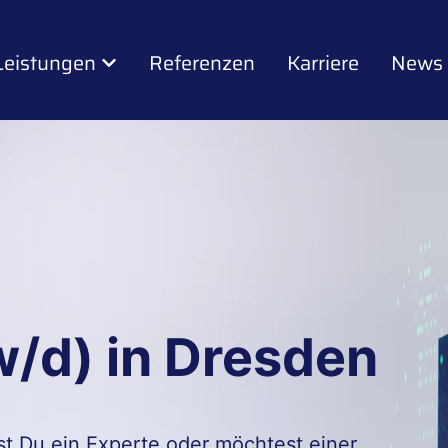
Leistungen
Referenzen
Karriere
News
w/d) in Dresden
st Du ein Experte oder möchtest einer