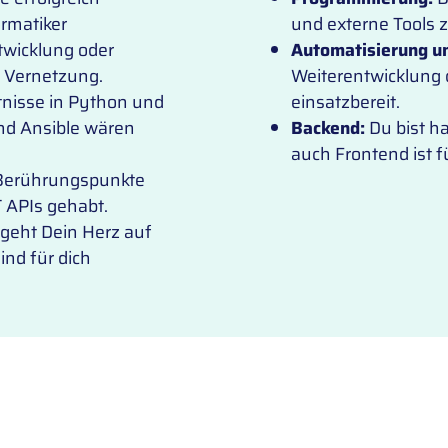
rmatiker
und externe Tools 
wicklung oder
Automatisierung u
e Vernetzung.
Weiterentwicklung
tnisse in Python und
einsatzbereit.
und Ansible wären
Backend:
Du bist h
auch Frontend ist f
 Berührungspunkte
 APIs gehabt.
geht Dein Herz auf
ind für dich