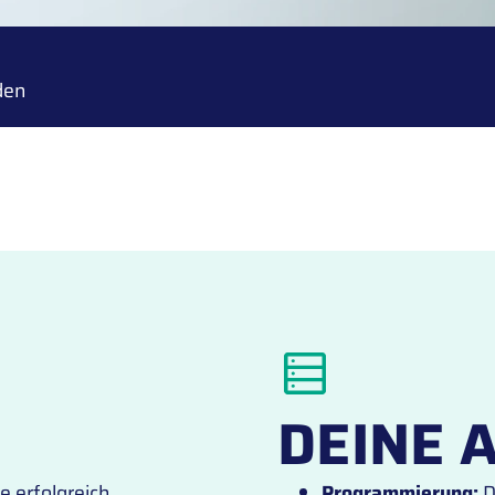
den
DEINE 
e erfolgreich
Programmierung:
D