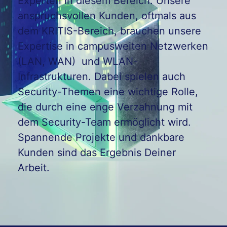
Experten in diesem Bereich. Unsere
anspruchsvollen Kunden, oftmals aus
dem KRITIS-Bereich, brauchen unsere
Expertise in campusweiten Netzwerken
(LAN, WAN) und WLAN-
Infrastrukturen. Dabei spielen auch
Security-Themen eine wichtige Rolle,
die durch eine enge Verzahnung mit
dem Security-Team ermöglicht wird.
Spannende Projekte und dankbare
Kunden sind das Ergebnis Deiner
Arbeit.