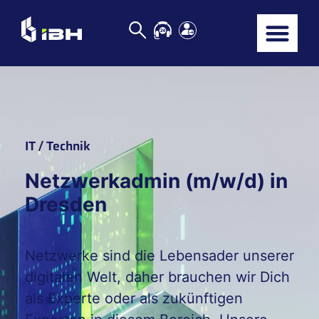
IT / Technik
Netzwerkadmin (m/w/d) in
Dresden
Netzwerke sind die Lebensader unserer
digitalen Welt, daher brauchen wir Dich
als Experte oder als zukünftigen