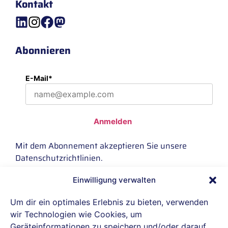
Kontakt
Abonnieren
E-Mail*
Anmelden
Mit dem Abonnement akzeptieren Sie unsere
Datenschutzrichtlinien
.
Einwilligung verwalten
IBH connect GmbH ist offizieller Reseller-
Um dir ein optimales Erlebnis zu bieten, verwenden
Partner von Proxmox Server Solutions.
wir Technologien wie Cookies, um
Geräteinformationen zu speichern und/oder darauf