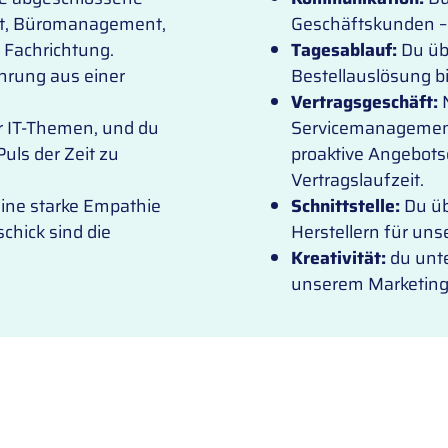
aft, Büromanagement,
Geschäftskunden – e
 Fachrichtung.
Tagesablauf:
Du üb
ahrung aus einer
Bestellauslösung b
Vertragsgeschäft:
N
r IT-Themen, und du
Servicemanagement
Puls der Zeit zu
proaktive Angebots
Vertragslaufzeit.
ine starke Empathie
Schnittstelle:
Du üb
hick sind die
Herstellern für un
Kreativität:
du unt
unserem Marketin