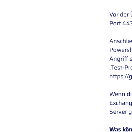
Vor der 
Port 443
Anschlie
Powershe
Angriff 
„Test-P
https:/
Wenn di
Exchange
Server g
Was kön