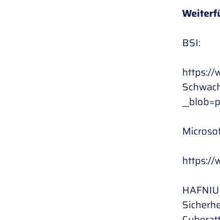
Weiterf
BSI:
https:/
Schwach
__blob=p
Microsof
https:/
HAFNIUM 
Sicherhe
Cyberatt