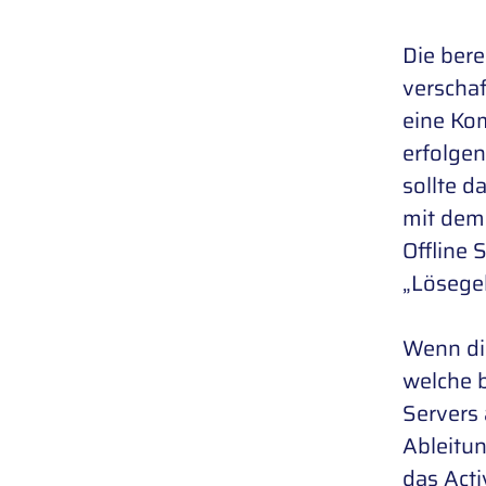
Die bere
verscha
eine Ko
erfolgen
sollte d
mit dem 
Offline 
„Lösegel
Wenn die
welche 
Servers
Ableitu
das Acti