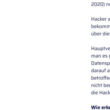
2020) n
Hacker a
bekommen
über die
Hauptver
man es 
Datensp
darauf 
betroffe
nicht b
die Hack
Wie erke