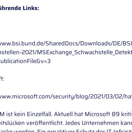
ührende Links:
/www.bsi.bund.de/SharedDocs/Downloads/DE/BSI/
stellen-2021/MSExchange_Schwachstelle_Detekt
ublicationFile&v=3
t:
/www.microsoft.com/security/blog/2021/03/02/ha
ist kein Einzelfall. Aktuell hat Microsoft 89 kr
itslücken veröffentlicht. Jedes Unternehmen kann
acke werden. Ein proaktiver Schutz der IT-Infrastr