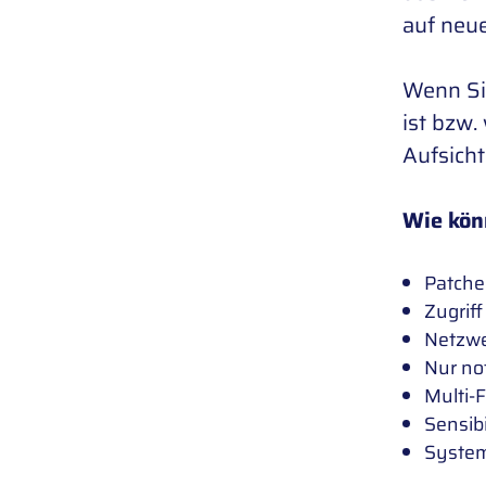
auf neue
Wenn Sie
ist bzw.
Aufsich
Wie könn
Patche
Zugrif
Netzw
Nur no
Multi-
Sensibi
System