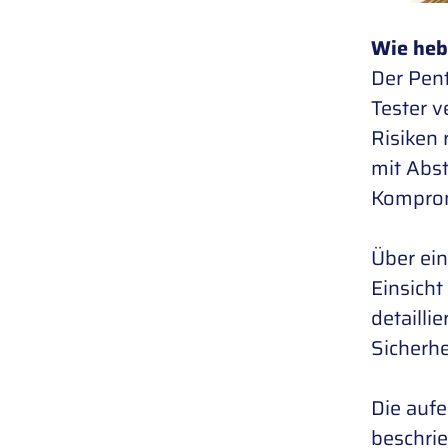
Wie heb
Der Pent
Tester 
Risiken
mit Abs
Kompromi
Über ein
Einsicht
detailli
Sicherhe
Die auf
beschri