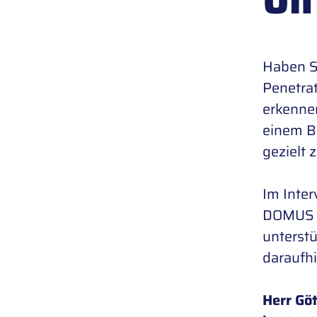
Haben Si
Penetrat
erkennen
einem B
gezielt 
Im Inter
DOMUS C
unterstü
daraufhi
Herr Gö