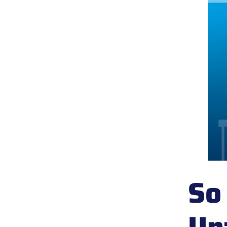
So
Un