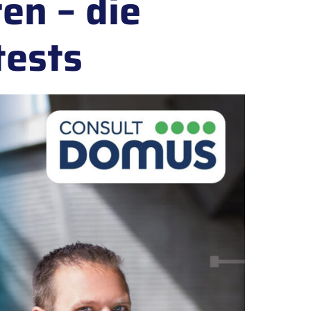
en – die
tests