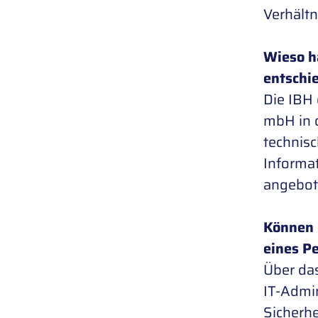
Verhältn
Wieso h
entschi
Die IBH
mbH in 
technis
Informa
angebot
Können 
eines P
Über da
IT-Admin
Sicherhe