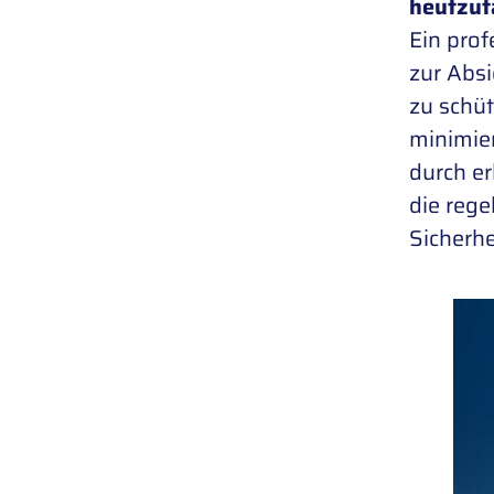
heutzut
Ein prof
zur Absi
zu schüt
minimier
durch er
die rege
Sicherhe