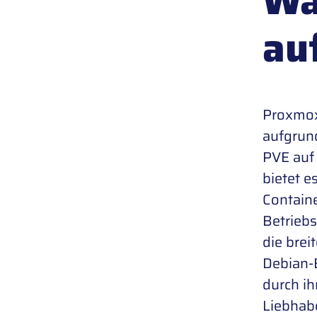
Wa
au
Proxmox
aufgrund
PVE auf 
bietet e
Containe
Betriebs
die brei
Debian-B
durch ih
Liebhabe