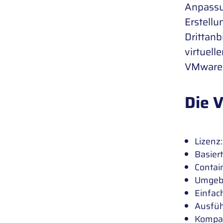
Anpassu
Erstellu
Drittan
virtuell
VMware, 
Die V
Lizenz
Basier
Contai
Umgebu
Einfac
Ausfüh
Kompat