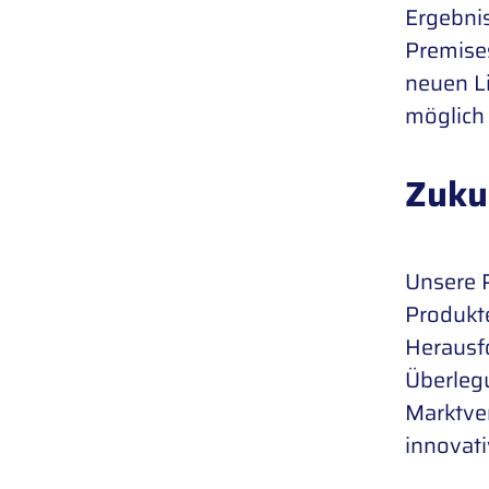
Ergebnis
Premise
neuen L
möglich 
Zuku
Unsere 
Produkte
Herausf
Überlegu
Marktver
innovati