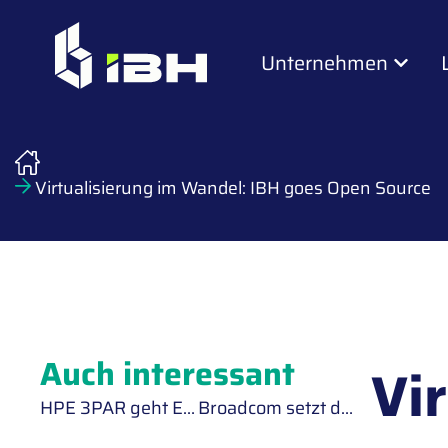
Unternehmen
Virtualisierung im Wandel: IBH goes Open Source
Auch interessant
Vi
HPE 3PAR geht End-of-Support
Broadcom setzt den Reinstatement Fee ab April 2025 wieder auf die Agenda