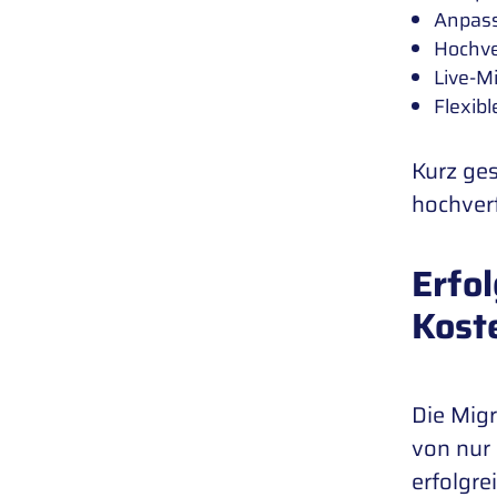
Anpass
Hochve
Live-M
Flexib
Kurz ges
hochver
Erfol
Kost
Die Migr
von nur 
erfolgre