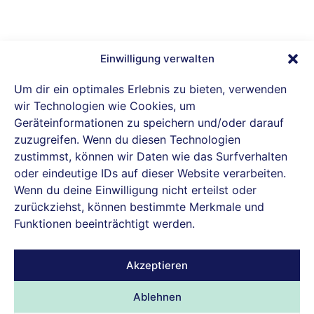
Einwilligung verwalten
IBH connect GmbH ist offizieller Reseller-
Partner von Proxmox Server Solutions.
Um dir ein optimales Erlebnis zu bieten, verwenden
wir Technologien wie Cookies, um
Geräteinformationen zu speichern und/oder darauf
zuzugreifen. Wenn du diesen Technologien
Datenschutz
zustimmst, können wir Daten wie das Surfverhalten
oder eindeutige IDs auf dieser Website verarbeiten.
Cookie-Richtlinie (EU)
Wenn du deine Einwilligung nicht erteilst oder
zurückziehst, können bestimmte Merkmale und
Allgemeine Geschäftsbedingungen
Funktionen beeinträchtigt werden.
Impressum
Akzeptieren
@ 2026 IBH connect GmbH. Alle Rechte
Ablehnen
vorbehalten.