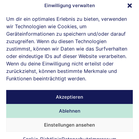
Einwilligung verwalten
IBH connect GmbH ist offizieller Reseller-
Partner von Proxmox Server Solutions.
Um dir ein optimales Erlebnis zu bieten, verwenden
wir Technologien wie Cookies, um
Geräteinformationen zu speichern und/oder darauf
zuzugreifen. Wenn du diesen Technologien
Datenschutz
zustimmst, können wir Daten wie das Surfverhalten
oder eindeutige IDs auf dieser Website verarbeiten.
Cookie-Richtlinie (EU)
Wenn du deine Einwilligung nicht erteilst oder
zurückziehst, können bestimmte Merkmale und
Allgemeine Geschäftsbedingungen
Funktionen beeinträchtigt werden.
Impressum
Akzeptieren
@ 2026 IBH connect GmbH. Alle Rechte
Ablehnen
vorbehalten.
Einstellungen ansehen